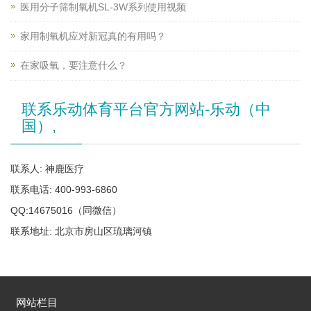
医用分子筛制氧机SL-3W系列使用视频
家用制氧机应对新冠真的有用吗？
在家吸氧，要注意什么？
联系乐动体育平台官方网站-乐动（中
国）,
联系人: 神鹿医疗
联系电话: 400-993-6860
QQ:14675016（同微信）
联系地址: 北京市房山区琉璃河镇
网站栏目