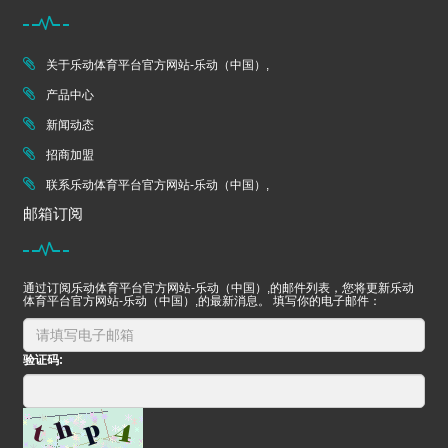
关于乐动体育平台官方网站-乐动（中国）,
产品中心
新闻动态
招商加盟
联系乐动体育平台官方网站-乐动（中国）,
邮箱订阅
通过订阅乐动体育平台官方网站-乐动（中国）,的邮件列表，您将更新乐动
体育平台官方网站-乐动（中国）,的最新消息。 填写你的电子邮件：
验证码: