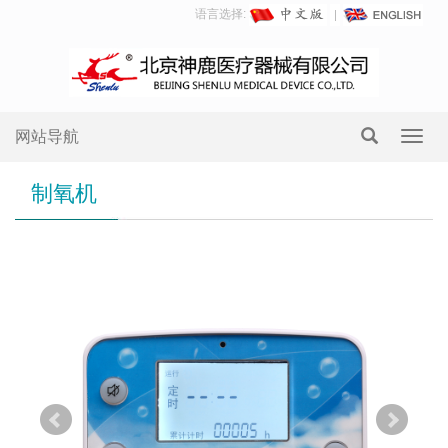
语言选择:
网站导航
Toggl
navig
制氧机