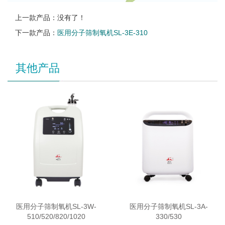
上一款产品：没有了！
下一款产品：
医用分子筛制氧机SL-3E-310
其他产品
医用分子筛制氧机SL-3W-
医用分子筛制氧机SL-3A-
510/520/820/1020
330/530