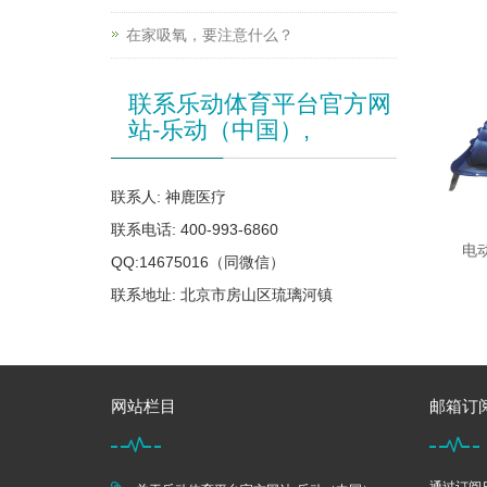
在家吸氧，要注意什么？
联系乐动体育平台官方网
站-乐动（中国）,
联系人: 神鹿医疗
联系电话: 400-993-6860
电动
QQ:14675016（同微信）
联系地址: 北京市房山区琉璃河镇
网站栏目
邮箱订