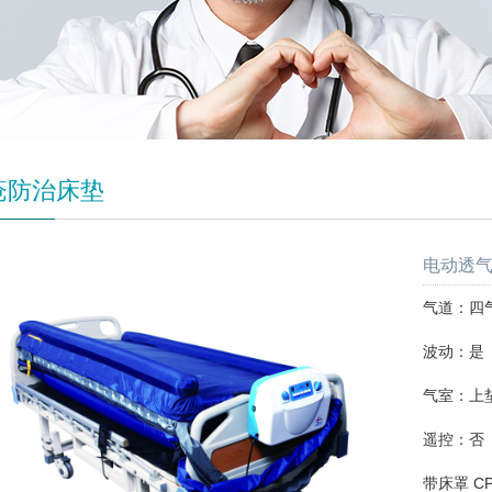
疮防治床垫
电动透气
气道：四
波动：是
气室：上垫
遥控：否
带床罩 C