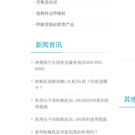
空氧混合仪
急救转运呼吸机
呼吸管路硅胶类产品
新闻资讯
神鹿医疗全国售后服务电话400-993-
6860
制氧机选购攻略| 3L机/5L机？到底选哪
个？
其
医用分子筛制氧机SL-3A330/530系列使
用视频
医用分子筛制氧机SL-3W系列使用视频
家用制氧机应对新冠真的有用吗？